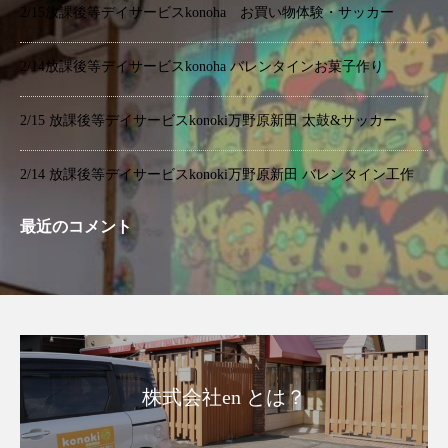
2/15放課後等デイサービスkonoha お買い物体験・サッカー
2/14放課後等デイサービスkonoha バレンタインお菓子作り
2/15 放課後等デイサービスkonoki万野原新田 太鼓&サッカー
2/14 放課後等デイサービスkonoki万野原新田 バレンタイン工作
最近のコメント
株式会社en とは？