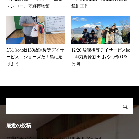
スシロー、奇跡博物館
鏡餅工作
5/31 konoki139放課後等デイサ
12/26 放課後等デイサービスko
ービス ジョーズだ！島に逃
noki万野原新田 おやつ作り&
げよう!
公園
最近の投稿
放課後等デイサービス konoki万野原新田 お知らせ