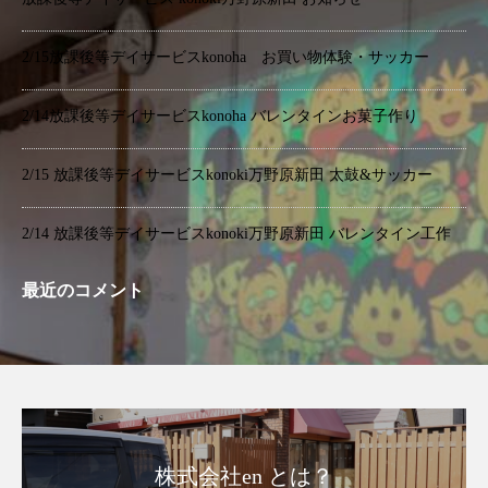
2/15放課後等デイサービスkonoha お買い物体験・サッカー
2/14放課後等デイサービスkonoha バレンタインお菓子作り
2/15 放課後等デイサービスkonoki万野原新田 太鼓&サッカー
2/14 放課後等デイサービスkonoki万野原新田 バレンタイン工作
最近のコメント
株式会社en とは？