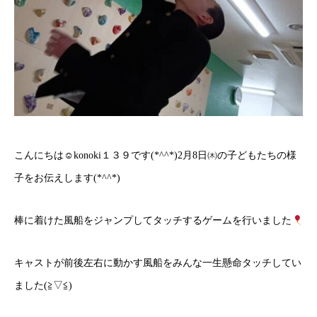
こんにちは☺konoki１３９です(*^^*)2月8日㈭の子どもたちの様
子をお伝えします(*^^*)
棒に着けた風船をジャンプしてタッチするゲームを行いました
キャストが前後左右に動かす風船をみんな一生懸命タッチしてい
ました(≧▽≦)