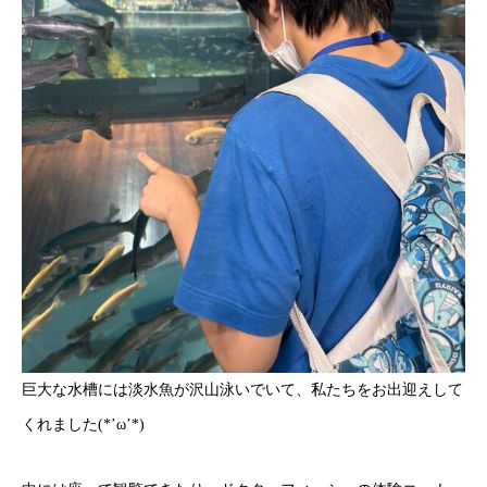
巨大な水槽には淡水魚が沢山泳いでいて、私たちをお出迎えして
くれました(*’ω’*)