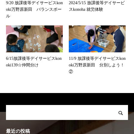
9/20 放課後等デイサービスkon
2024/5/15 放課後等デイサービ
oki万野原新田 バランスボー
スkonoha 就労体験
ル
6/15放課後等デイサービスkon
11/9 放課後等デイサービスkon
oki139☆仲間分け
oki万野原新田 分別しよう！
②
最近の投稿