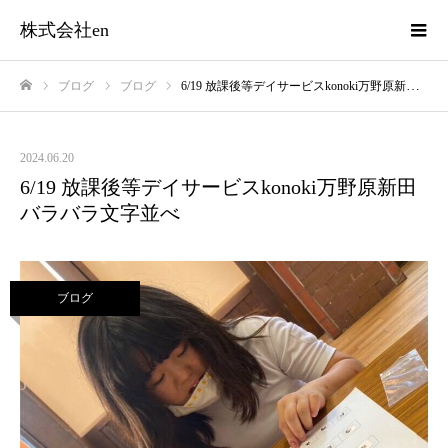
株式会社en
ブログ
ブログ
6/19 放課後等デイサービスkonoki万野原新田 バラバラ文字並べ
ホーム
2024.06.20
6/19 放課後等デイサービスkonoki万野原新田
バラバラ文字並べ
ブログ