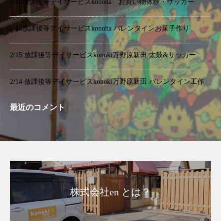
2/15放課後等デイサービスkonoha お買い物体験・サッカー
2/14放課後等デイサービスkonoha バレンタインお菓子作り
2/15 放課後等デイサービスkonoki万野原新田 太鼓&サッカー
2/14 放課後等デイサービスkonoki万野原新田 バレンタイン工作
最近のコメント
株式会社en とは？