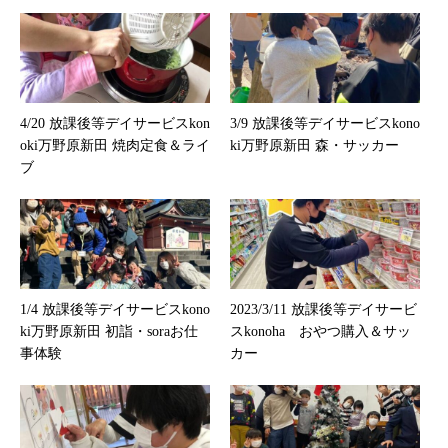
4/20 放課後等デイサービスkon
3/9 放課後等デイサービスkono
oki万野原新田 焼肉定食＆ライ
ki万野原新田 森・サッカー
ブ
1/4 放課後等デイサービスkono
2023/3/11 放課後等デイサービ
ki万野原新田 初詣・soraお仕
スkonoha おやつ購入＆サッ
事体験
カー