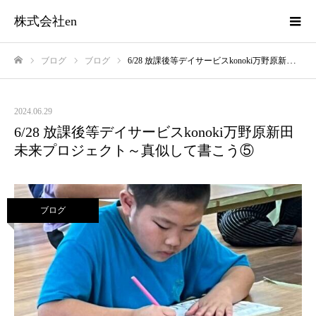
株式会社en
ブログ
ブログ
6/28 放課後等デイサービスkonoki万野原新田 未来プロジェクト～真似して書こう⑤
ホーム
2024.06.29
6/28 放課後等デイサービスkonoki万野原新田
未来プロジェクト～真似して書こう⑤
ブログ