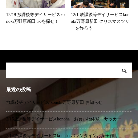
12/19 放課後等デイサービスko
12/1 放課後等デイサービスkon
noki万野原新田 ○○を探せ！
oki万野原新田 クリスマスツリ
ーを飾ろう
最近の投稿
放課後等デイサービス konoki万野原新田 お知らせ
2/15放課後等デイサービスkonoha お買い物体験・サッカー
2/14放課後等デイサービスkonoha バレンタインお菓子作り