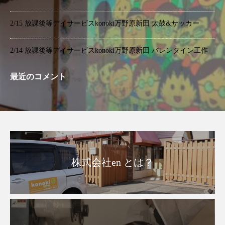
2/15 放課後等デイサービスkonoki万野原新田 太鼓&サッカー
2/14 放課後等デイサービスkonoki万野原新田 バレンタイン工作
最近のコメント
株式会社en とは？