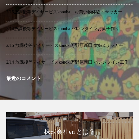
2/15放課後等デイサービスkonoha お買い物体験・サッカー
2/14放課後等デイサービスkonoha バレンタインお菓子作り
2/15 放課後等デイサービスkonoki万野原新田 太鼓&サッカー
2/14 放課後等デイサービスkonoki万野原新田 バレンタイン工作
最近のコメント
株式会社en とは？