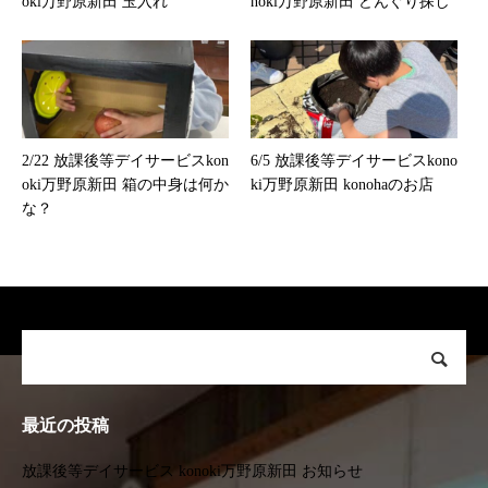
oki万野原新田 玉入れ
noki万野原新田 どんぐり探し
2/22 放課後等デイサービスkon
6/5 放課後等デイサービスkono
oki万野原新田 箱の中身は何か
ki万野原新田 konohaのお店
な？
最近の投稿
放課後等デイサービス konoki万野原新田 お知らせ