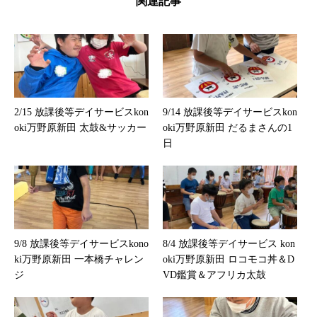
関連記事
2/15 放課後等デイサービスkon
9/14 放課後等デイサービスkon
oki万野原新田 太鼓&サッカー
oki万野原新田 だるまさんの1
日
9/8 放課後等デイサービスkono
8/4 放課後等デイサービス kon
ki万野原新田 一本橋チャレン
oki万野原新田 ロコモコ丼＆D
ジ
VD鑑賞＆アフリカ太鼓