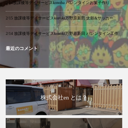
2/14放課後等デイサービスkonoha バレンタインお菓子作り
2/15 放課後等デイサービスkonoki万野原新田 太鼓&サッカー
2/14 放課後等デイサービスkonoki万野原新田 バレンタイン工作
最近のコメント
株式会社en とは？