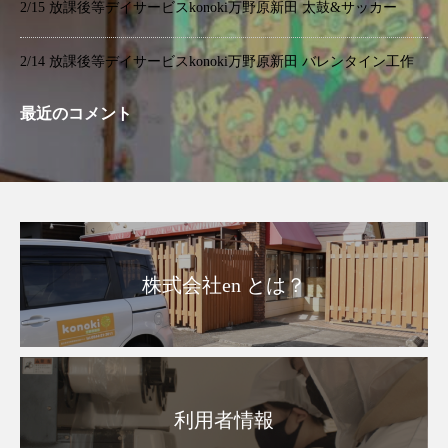
2/15 放課後等デイサービスkonoki万野原新田 太鼓&サッカー
2/14 放課後等デイサービスkonoki万野原新田 バレンタイン工作
最近のコメント
株式会社en とは？
利用者情報