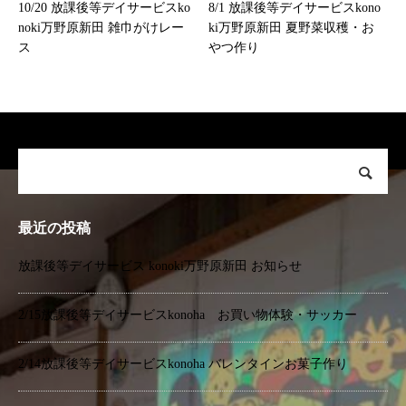
10/20 放課後等デイサービスko
8/1 放課後等デイサービスkono
noki万野原新田 雑巾がけレー
ki万野原新田 夏野菜収穫・お
ス
やつ作り
最近の投稿
放課後等デイサービス konoki万野原新田 お知らせ
2/15放課後等デイサービスkonoha お買い物体験・サッカー
2/14放課後等デイサービスkonoha バレンタインお菓子作り