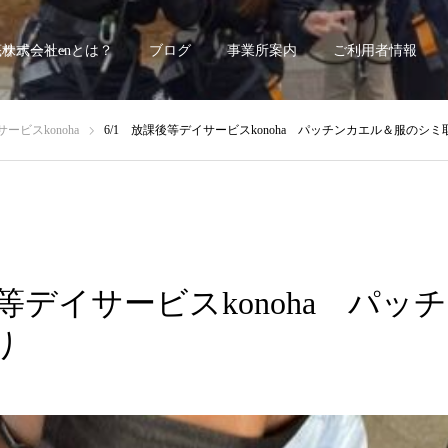
底サポート~
株式会社enとは？
ブログ
事業所案内
ご利用者情報
ービスkonoha
6/1 放課後等デイサービスkonoha パッチンカエル＆服のシミ
後等デイサービスkonoha パ
り