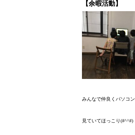
【余暇活動】
みんなで仲良くパソコン
見ていてほっこり(#^^#)