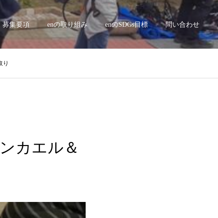
募集要項
enの取り組み
enのSDGs目標
問い合わせ
取り
ッチンカエル＆