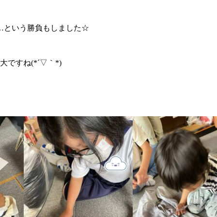
…という勝負もしました☆
ですね(*´▽｀*)
】