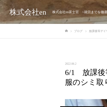
株式会社en
株式会社en富士宮 ~就労までを徹
ブログ
放課後等デイサ
ホーム
2022.06.2
6/1 放課
服のシミ取