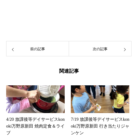
前の記事
次の記事
関連記事
4/20 放課後等デイサービスkon
7/19 放課後等デイサービスkon
oki万野原新田 焼肉定食＆ライ
oki万野原新田 行き当たりジャ
ブ
ンケン