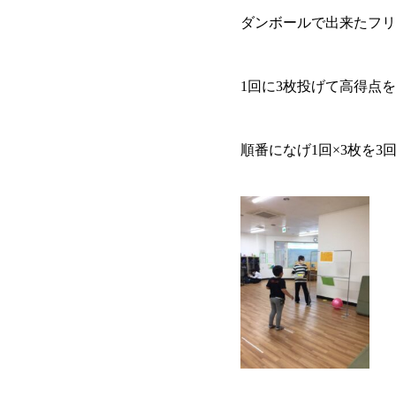
ダンボールで出来たフリ
1回に3枚投げて高得点
順番になげ1回×3枚を3