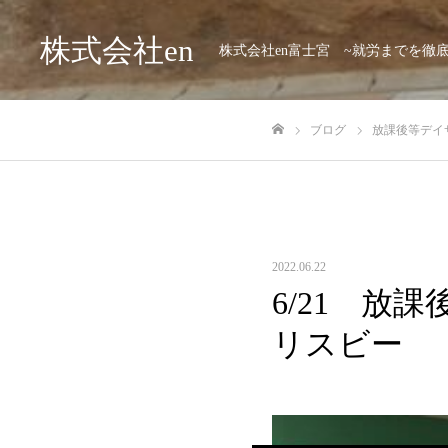
株式会社en
株式会社en富士宮 ~就労までを徹
ブログ
放課後等デイサー
ホーム
2022.06.22
6/21 放
リスビー