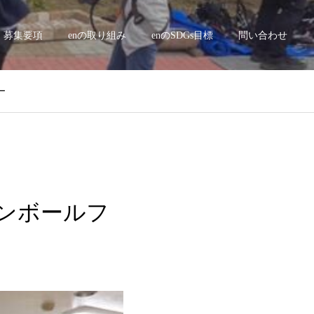
募集要項
enの取り組み
enのSDGs目標
問い合わせ
ー
 ダンボールフ