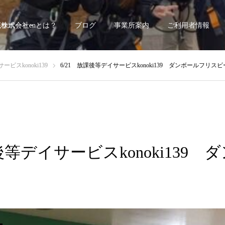
底サポート~
株式会社enとは？
ブログ
事業所案内
ご利用者情報
ビスkonoki139
6/21 放課後等デイサービスkonoki139 ダンボールフリスビ
課後等デイサービスkonoki139