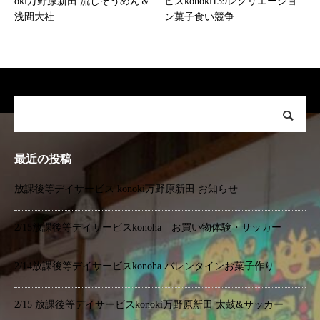
oki万野原新田 流しそうめん＆
ビスkonoki139レクリエーショ
浅間大社
ン菓子食い競争
最近の投稿
放課後等デイサービス konoki万野原新田 お知らせ
2/15放課後等デイサービスkonoha お買い物体験・サッカー
2/14放課後等デイサービスkonoha バレンタインお菓子作り
2/15 放課後等デイサービスkonoki万野原新田 太鼓&サッカー