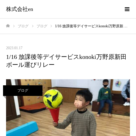
株式会社en
ブログ
ブログ
1/16 放課後等デイサービスkonoki万野原新田 ボール運びリレー
ホーム
2023.01.17
1/16 放課後等デイサービスkonoki万野原新田
ボール運びリレー
ブログ