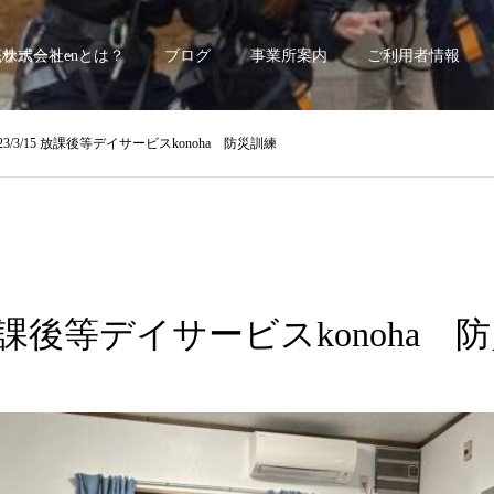
底サポート~
株式会社enとは？
ブログ
事業所案内
ご利用者情報
023/3/15 放課後等デイサービスkonoha 防災訓練
15 放課後等デイサービスkonoha