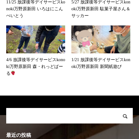
11/25 放課後等デイサービスko
5/27 放課後等デイサービスkon
noki万野原新田 いろはにこん
oki万野原新田 駄菓子屋さん＆
ぺいとう
サッカー
4/6 放課後等デイサービスkono
1/21 放課後等デイサービスkon
ki万野原新田 森・れっどぱー
oki万野原新田 新聞紙遊び
る
最近の投稿