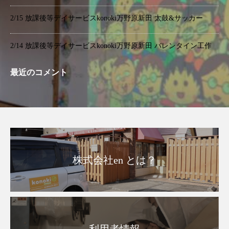
2/15 放課後等デイサービスkonoki万野原新田 太鼓&サッカー
2/14 放課後等デイサービスkonoki万野原新田 バレンタイン工作
最近のコメント
株式会社en とは？
利用者情報