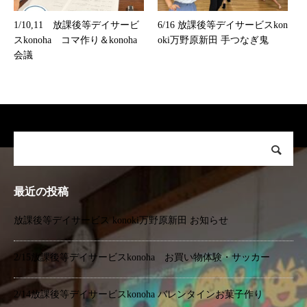
1/10,11 放課後等デイサービ
6/16 放課後等デイサービスkon
スkonoha コマ作り＆konoha
oki万野原新田 手つなぎ鬼
会議
最近の投稿
放課後等デイサービス konoki万野原新田 お知らせ
2/15放課後等デイサービスkonoha お買い物体験・サッカー
2/14放課後等デイサービスkonoha バレンタインお菓子作り