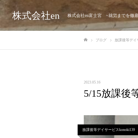
株式会社en
株式会社en富士宮 ~就労までを徹
ブログ
放課後等デイサー
ホーム
2023.05.16
5/15放課後
放課後等デイサービスkonoki139