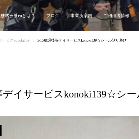
底サポート~
株式会社enとは？
ブログ
事業所案内
ご利用者情報
ビスkonoki139
5/15放課後等デイサービスkonoki139☆シール貼り遊び
等デイサービスkonoki139☆