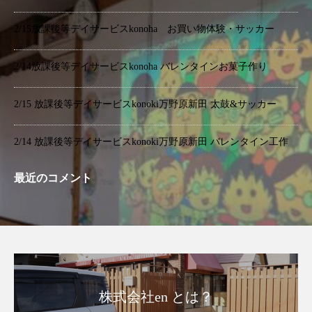
2/15放課後等デイサービスkonoha お買い物体験・サッカー
2/14放課後等デイサービスkonoha バレンタインお菓子作り
2/15 放課後等デイサービスkonoki万野原新田 太鼓&サッカー
2/14 放課後等デイサービスkonoki万野原新田 バレンタイン工作
最近のコメント
株式会社en とは？