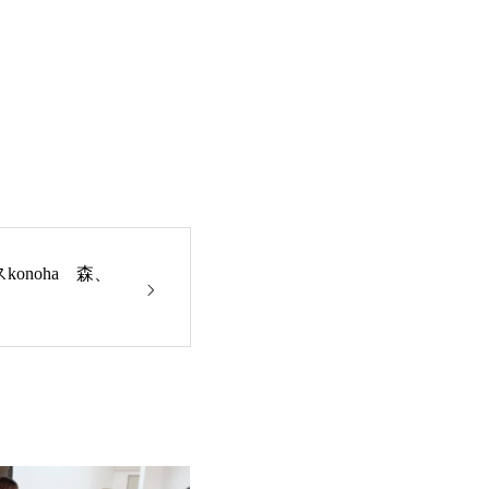
konoha 森、
き