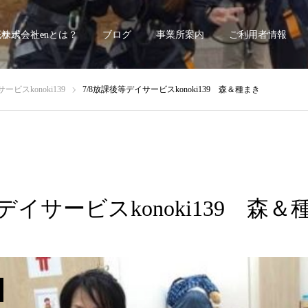
底サポート~
株式会社enとは？
ブログ
事業所案内
ご利用者情報
ビスkonoki139
7/8放課後等デイサービスkonoki139 森＆種まき
デイサービスkonoki139 森＆