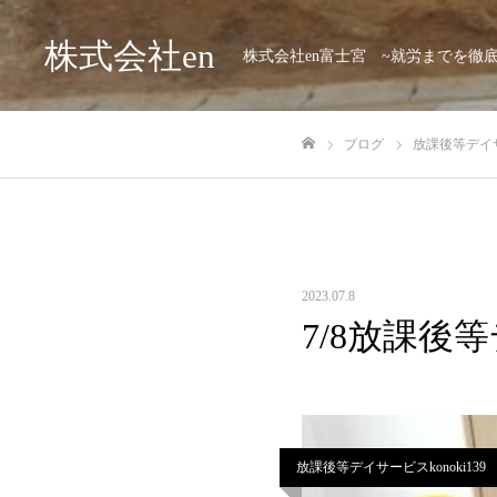
株式会社en
株式会社en富士宮 ~就労までを徹
ブログ
放課後等デイサー
ホーム
2023.07.8
7/8放課後等
放課後等デイサービスkonoki139