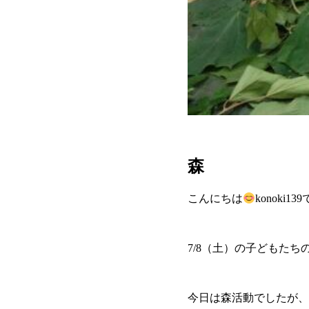
森
こんにちは
konoki13
7/8（土）の子どもた
今日は森活動でしたが、