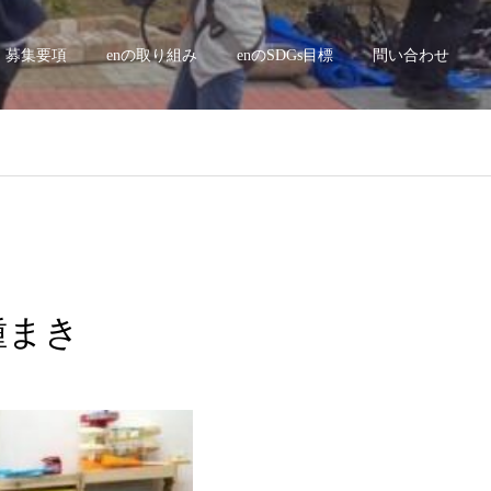
募集要項
enの取り組み
enのSDGs目標
問い合わせ
種まき