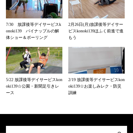
7/30 放課後等デイサービスk
2月26日(月)放課後等デイサー
onoki139 パイナップルの解
ビスkonoki139ほふく前進で進
体ショー＆ボーリング
もう
5/22 放課後等デイサービスkon
2/19 放課後等デイサービスkon
oki139☆公園・新聞足引きレ
oki139☆お楽しみレク・防災
ース
訓練