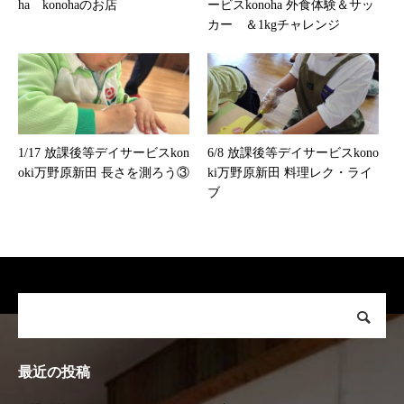
ha konohaのお店
ービスkonoha 外食体験＆サッ
カー ＆1kgチャレンジ
1/17 放課後等デイサービスkon
6/8 放課後等デイサービスkono
oki万野原新田 長さを測ろう③
ki万野原新田 料理レク・ライ
ブ
最近の投稿