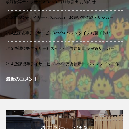
放課後等デイサービス konoki万野原新田 お知らせ
2/15放課後等デイサービスkonoha お買い物体験・サッカー
2/14放課後等デイサービスkonoha バレンタインお菓子作り
2/15 放課後等デイサービスkonoki万野原新田 太鼓&サッカー
2/14 放課後等デイサービスkonoki万野原新田 バレンタイン工作
最近のコメント
株式会社en とは？