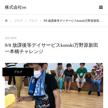
株式会社en
ブログ
ブログ
9/8 放課後等デイサービスkonoki万野原新田 一本橋チャレンジ
ホーム
2023.09.8
9/8 放課後等デイサービスkonoki万野原新田
一本橋チャレンジ
ブログ