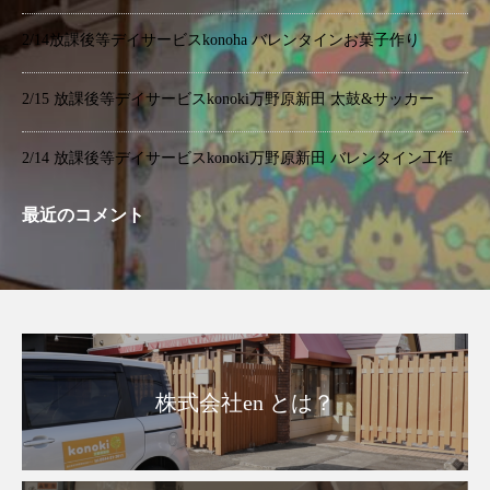
2/14放課後等デイサービスkonoha バレンタインお菓子作り
2/15 放課後等デイサービスkonoki万野原新田 太鼓&サッカー
2/14 放課後等デイサービスkonoki万野原新田 バレンタイン工作
最近のコメント
株式会社en とは？