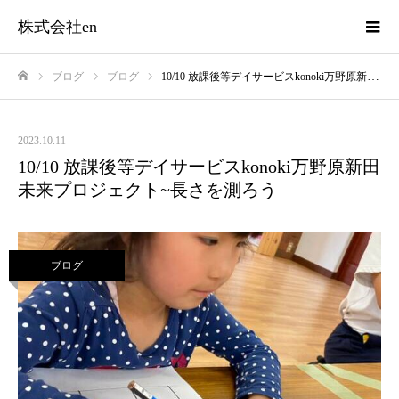
株式会社en
ブログ
ブログ
10/10 放課後等デイサービスkonoki万野原新田 未来プロジェクト~長さを測ろう
ホーム
2023.10.11
10/10 放課後等デイサービスkonoki万野原新田
未来プロジェクト~長さを測ろう
ブログ