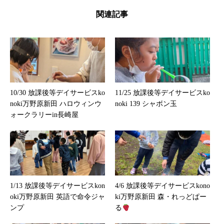
関連記事
10/30 放課後等デイサービスko
11/25 放課後等デイサービスko
noki万野原新田 ハロウィンウ
noki 139 シャボン玉
ォークラリーin長崎屋
1/13 放課後等デイサービスkon
4/6 放課後等デイサービスkono
oki万野原新田 英語で命令ジャ
ki万野原新田 森・れっどぱー
ンプ
る