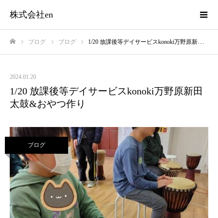
株式会社en
ブログ
ブログ
1/20 放課後等デイサービスkonoki万野原新田 太鼓&おやつ作り
ホーム
2024.01.20
1/20 放課後等デイサービスkonoki万野原新田
太鼓&おやつ作り
ブログ