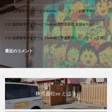
2/14放課後等デイサービスkonoha バレンタインお菓子作り
2/15 放課後等デイサービスkonoki万野原新田 太鼓&サッカー
2/14 放課後等デイサービスkonoki万野原新田 バレンタイン工作
最近のコメント
株式会社en とは？