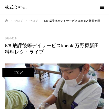
株式会社en
ブログ
ブログ
6/8 放課後等デイサービスkonoki万野原新田 料理レク・ライブ
ホーム
2024.06.8
6/8 放課後等デイサービスkonoki万野原新田
料理レク・ライブ
ブログ