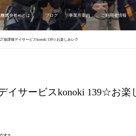
底サポート~
株式会社enとは？
ブログ
事業所案内
ご利用者情報
9/27放課後デイサービスkonoki 139☆お楽しみレク
後デイサービスkonoki 139☆お
9です‼︎