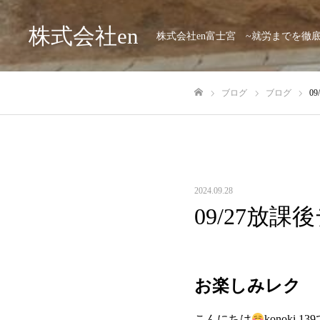
株式会社en
株式会社en富士宮 ~就労までを徹
ブログ
ブログ
0
ホーム
2024.09.28
09/27放課
お楽しみレク
こんにちは
konoki 13