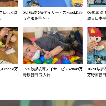
onoki13
5/2 放課後等デイサービスkonoki139
06/01放
店
☆洋服を畳もう
39☆日本
konoki万
1/24 放課後等デイサービスkonoki万
10/20 放
野原新田 玉入れ
万野原新田