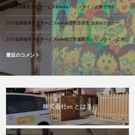
2/14放課後等デイサービスkonoha バレンタインお菓子作り
2/15 放課後等デイサービスkonoki万野原新田 太鼓&サッカー
2/14 放課後等デイサービスkonoki万野原新田 バレンタイン工作
最近のコメント
株式会社en とは？