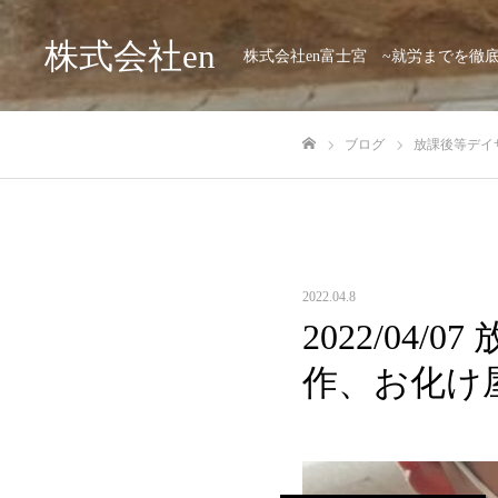
株式会社en
株式会社en富士宮 ~就労までを徹
ブログ
放課後等デイサ
ホーム
2022.04.8
2022/04
作、お化け