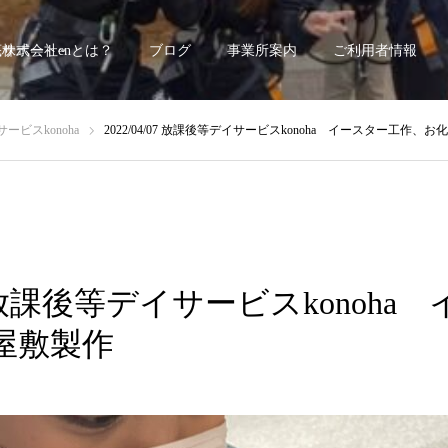
底サポート~
株式会社enとは？
ブログ
事業所案内
ご利用者情報
ービスkonoha
2022/04/07 放課後等デイサービスkonoha イースター工作、
/07 放課後等デイサービスkonoh
屋敷製作