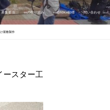
募集要項
enの取り組み
enのSDGs目標
問い合わせ
お化け屋敷製作
a イースター工