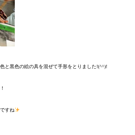
と黒色の絵の具を混ぜて手形をとりました!(^^)!
！
ですね