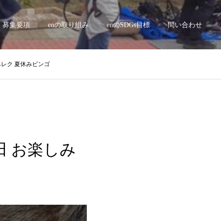
募集要項
enの取り組み
enのSDGs目標
問い合わせ
しみレク 夏休みビンゴ
新田 お楽しみ