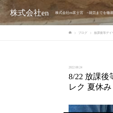
株式会社en
株式会社en富士宮 ~就労までを徹
ブログ
放課後等デイサ
ホーム
2022.08.24
8/22 放課
レク 夏休