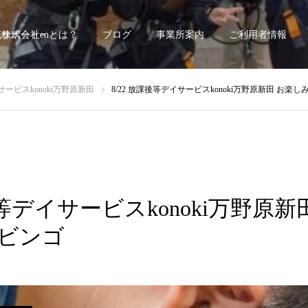
底サポート~
株式会社enとは？
ブログ
事業所案内
ご利用者情報
ービスkonoki万野原新田
8/22 放課後等デイサービスkonoki万野原新田 お楽
後等デイサービスkonoki万野原
みビンゴ