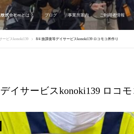
底サポート~
株式会社enとは？
ブログ
事業所案内
ご利用者情報
ビスkonoki139
8/4 放課後等デイサービスkonoki139 ロコモコ丼作り
等デイサービスkonoki139 ロ