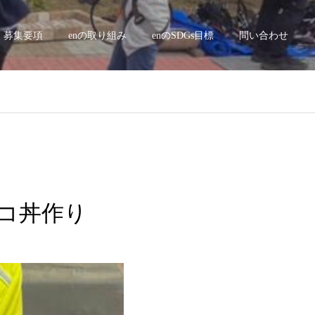
募集要項
enの取り組み
enのSDGs目標
問い合わせ
コモコ丼作り