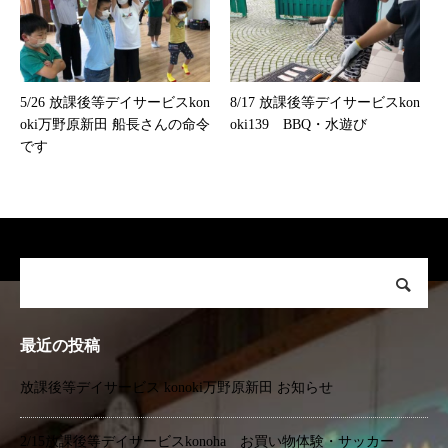
5/26 放課後等デイサービスkon
8/17 放課後等デイサービスkon
oki万野原新田 船長さんの命令
oki139 BBQ・水遊び
です
最近の投稿
放課後等デイサービス konoki万野原新田 お知らせ
2/15放課後等デイサービスkonoha お買い物体験・サッカー