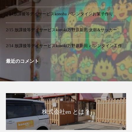
2/14放課後等デイサービスkonoha バレンタインお菓子作り
2/15 放課後等デイサービスkonoki万野原新田 太鼓&サッカー
2/14 放課後等デイサービスkonoki万野原新田 バレンタイン工作
最近のコメント
株式会社en とは？