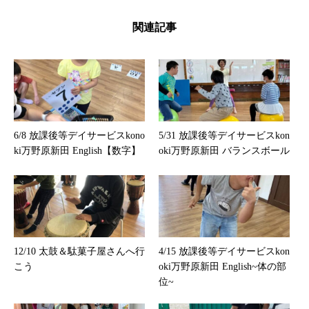
関連記事
6/8 放課後等デイサービスkono
5/31 放課後等デイサービスkon
ki万野原新田 English【数字】
oki万野原新田 バランスボール
12/10 太鼓＆駄菓子屋さんへ行
4/15 放課後等デイサービスkon
こう
oki万野原新田 English~体の部
位~