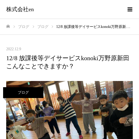
株式会社en
ブログ
ブログ
12/8 放課後等デイサービスkonoki万野原新田 こんなことできますか？
ホーム
2022.12.9
12/8 放課後等デイサービスkonoki万野原新田
こんなことできますか？
ブログ