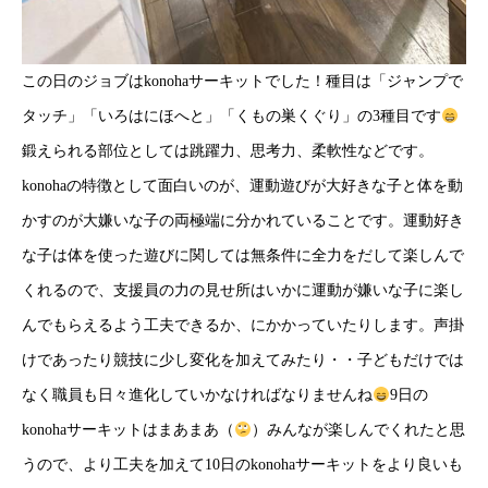
この日のジョブはkonohaサーキットでした！種目は「ジャンプで
タッチ」「いろはにほへと」「くもの巣くぐり」の3種目です
鍛えられる部位としては跳躍力、思考力、柔軟性などです。
konohaの特徴として面白いのが、運動遊びが大好きな子と体を動
かすのが大嫌いな子の両極端に分かれていることです。運動好き
な子は体を使った遊びに関しては無条件に全力をだして楽しんで
くれるので、支援員の力の見せ所はいかに運動が嫌いな子に楽し
んでもらえるよう工夫できるか、にかかっていたりします。声掛
けであったり競技に少し変化を加えてみたり・・子どもだけでは
なく職員も日々進化していかなければなりませんね
9日の
konohaサーキットはまあまあ（
）みんなが楽しんでくれたと思
うので、より工夫を加えて10日のkonohaサーキットをより良いも