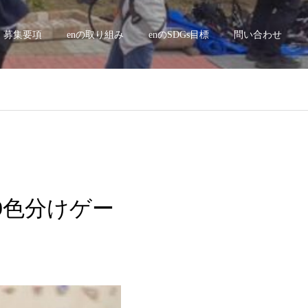
募集要項
enの取り組み
enのSDGs目標
問い合わせ
39色分けゲー