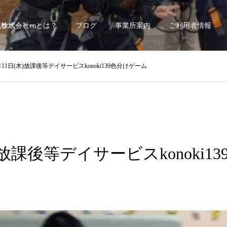
底サポート~
株式会社enとは？
ブログ
事業所案内
ご利用者情報
月11日(木)放課後等デイサービスkonoki139色分けゲーム
)放課後等デイサービスkonoki1