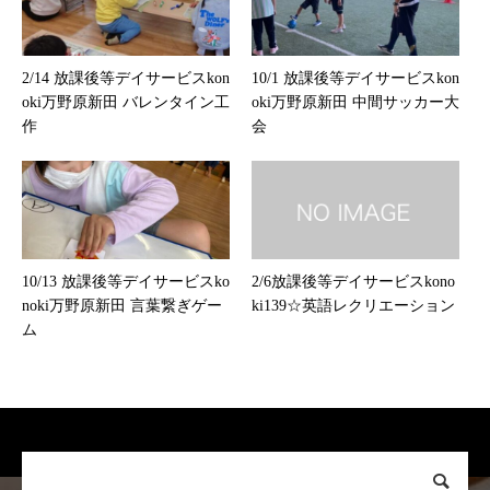
2/14 放課後等デイサービスkon
10/1 放課後等デイサービスkon
oki万野原新田 バレンタイン工
oki万野原新田 中間サッカー大
作
会
10/13 放課後等デイサービスko
2/6放課後等デイサービスkono
noki万野原新田 言葉繋ぎゲー
ki139☆英語レクリエーション
ム