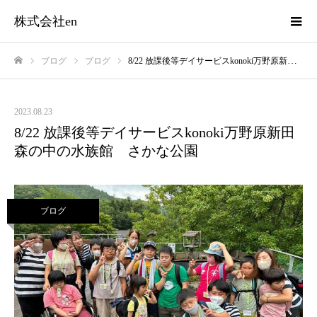
株式会社en
ブログ
ブログ
8/22 放課後等デイサービスkonoki万野原新田 森の中の水族館 さかな公園
ホーム
2023.08.23
8/22 放課後等デイサービスkonoki万野原新田
森の中の水族館 さかな公園
ブログ