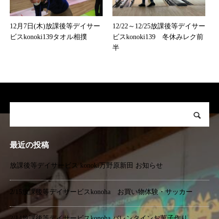
12月7日(木)放課後等デイサー
12/22～12/25放課後等デイサー
ビスkonoki139タオル相撲
ビスkonoki139 冬休みレク前
半
最近の投稿
放課後等デイサービス konoki万野原新田 お知らせ
2/15放課後等デイサービスkonoha お買い物体験・サッカー
2/14放課後等デイサービスkonoha バレンタインお菓子作り