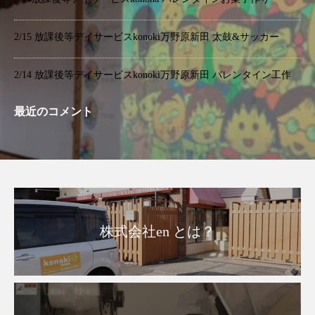
2/15 放課後等デイサービスkonoki万野原新田 太鼓&サッカー
2/14 放課後等デイサービスkonoki万野原新田 バレンタイン工作
最近のコメント
株式会社en とは？