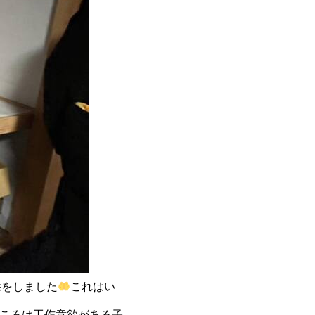
除をしました
これはい
ところは工作意欲がある子