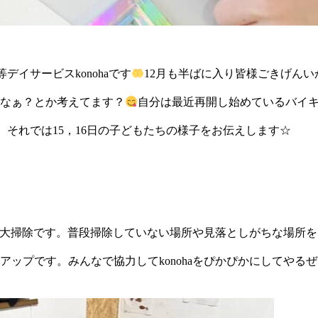
等デイサービスkonohaです
12月も半ばに入り皆様ごきげん
なぁ？とか考えてます？
自分は最近再開し始めているバイ
 それでは15，16日の子どもたちの様子をお伝えします☆
oha大掃除です。普段掃除していない場所や見落としがちな場所
アップです。みんなで協力してkonohaをぴかぴかにしてやる