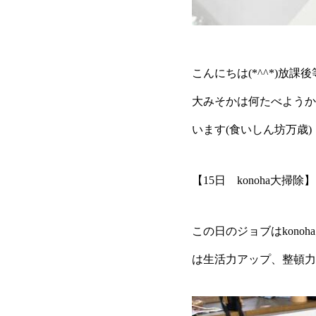
こんにちは(*^^*)放課後
大みそかは何たべようか
います(食いしん坊万歳)
【15日 konoha大掃除】
この日のジョブはkon
は生活力アップ、整頓力