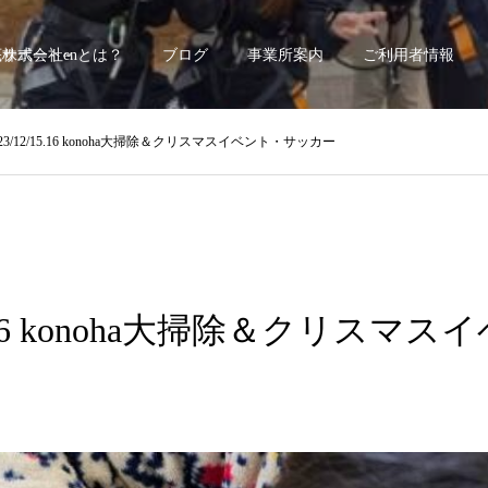
底サポート~
株式会社enとは？
ブログ
事業所案内
ご利用者情報
023/12/15.16 konoha大掃除＆クリスマスイベント・サッカー
/15.16 konoha大掃除＆クリスマ