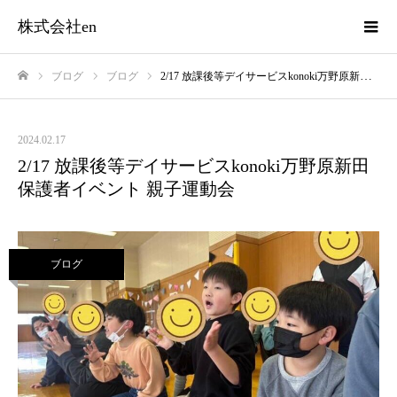
株式会社en
ブログ
ブログ
2/17 放課後等デイサービスkonoki万野原新田 保護者イベント 親子運動会
ホーム
2024.02.17
2/17 放課後等デイサービスkonoki万野原新田
保護者イベント 親子運動会
ブログ