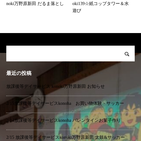
noki万野原新田 だるま落とし
oki139☆紙コップタワー＆水
遊び
最近の投稿
放課後等デイサービス konoki万野原新田 お知らせ
2/15放課後等デイサービスkonoha お買い物体験・サッカー
2/14放課後等デイサービスkonoha バレンタインお菓子作り
2/15 放課後等デイサービスkonoki万野原新田 太鼓&サッカー