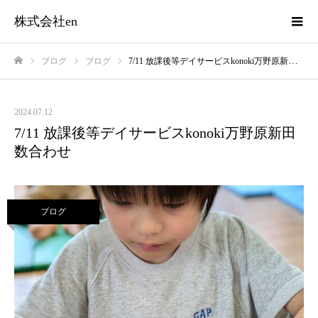
株式会社en
ブログ
ブログ
7/11 放課後等デイサービスkonoki万野原新田 数合わせ
ホーム
2024.07.12
7/11 放課後等デイサービスkonoki万野原新田
数合わせ
ブログ