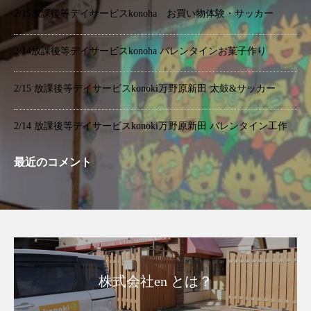
2/15放課後等デイサービスkonoha お買い物体験・サッカー
2/14放課後等デイサービスkonoha バレンタインお菓子作り
2/15 放課後等デイサービスkonoki万野原新田 太鼓&サッカー
2/14 放課後等デイサービスkonoki万野原新田 バレンタイン工作
最近のコメント
株式会社en とは？