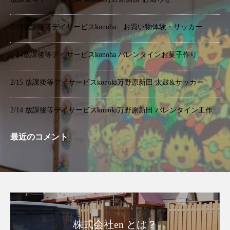
2/15放課後等デイサービスkonoha お買い物体験・サッカー
2/14放課後等デイサービスkonoha バレンタインお菓子作り
2/15 放課後等デイサービスkonoki万野原新田 太鼓&サッカー
2/14 放課後等デイサービスkonoki万野原新田 バレンタイン工作
最近のコメント
株式会社en とは？