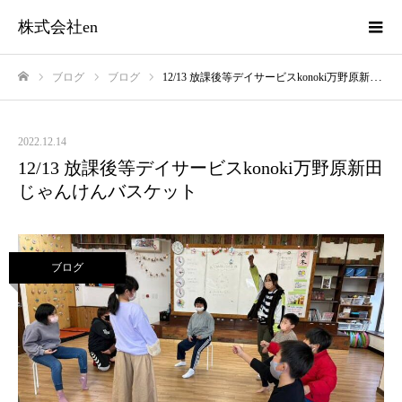
株式会社en
ブログ
ブログ
12/13 放課後等デイサービスkonoki万野原新田 じゃんけんバスケット
ホーム
2022.12.14
12/13 放課後等デイサービスkonoki万野原新田
じゃんけんバスケット
ブログ