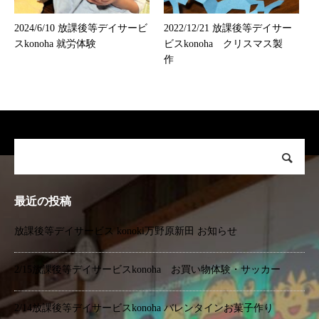
2024/6/10 放課後等デイサービ
2022/12/21 放課後等デイサー
スkonoha 就労体験
ビスkonoha クリスマス製
作
最近の投稿
放課後等デイサービス konoki万野原新田 お知らせ
2/15放課後等デイサービスkonoha お買い物体験・サッカー
2/14放課後等デイサービスkonoha バレンタインお菓子作り