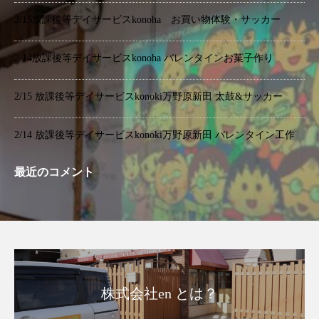
2/15放課後等デイサービスkonoha お買い物体験・サッカー
2/14放課後等デイサービスkonoha バレンタインお菓子作り
2/15 放課後等デイサービスkonoki万野原新田 太鼓&サッカー
2/14 放課後等デイサービスkonoki万野原新田 バレンタイン工作
最近のコメント
株式会社en とは？