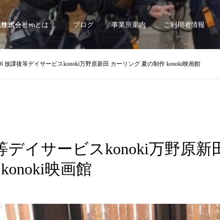
底サポート~
株式会社enとは？
ブログ
事業所案内
ご利用者情報
/16 放課後等デイサービスkonoki万野原新田 カーリング 夏の制作 konoki映画館
後等デイサービスkonoki万野原
konoki映画館