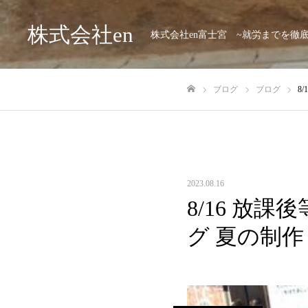
株式会社en
株式会社en富士宮 ~就労までを徹
ブログ
ブログ
8
ホーム
2023.08.16
8/16 放課
グ 夏の制作 