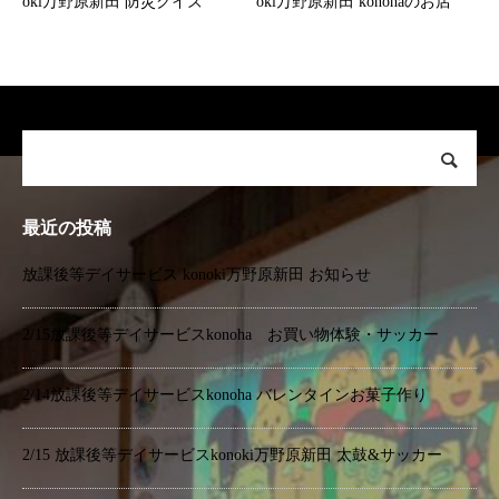
oki万野原新田 防災クイズ
oki万野原新田 konohaのお店
最近の投稿
放課後等デイサービス konoki万野原新田 お知らせ
2/15放課後等デイサービスkonoha お買い物体験・サッカー
2/14放課後等デイサービスkonoha バレンタインお菓子作り
2/15 放課後等デイサービスkonoki万野原新田 太鼓&サッカー