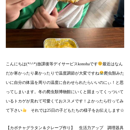
こんにちは(*^^*)放課後等デイサービスkonohaです
最近はなん
だか寒かったり暑かったりで温度調節が大変ですね
爬虫類みた
いに自分の体温を周りの温度に合わせられたらいいのにぃ！と思
ってしまいます。冬の爬虫類博物館にいくと固まってくっついて
いるトカゲが見れて可愛くておススメです！よかったら行ってみ
て下さい
それでは25日の子どもたちの様子をお伝えします☆
【カボチャグラタン＆クレープ作り】 生活力アップ 調理器具