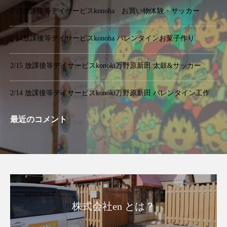
2/15放課後等デイサービスkonoha お買い物体験・サッカー
2/14放課後等デイサービスkonoha バレンタインお菓子作り
2/15 放課後等デイサービスkonoki万野原新田 太鼓&サッカー
2/14 放課後等デイサービスkonoki万野原新田 バレンタイン工作
最近のコメント
株式会社en とは？