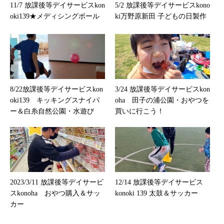
11/7 放課後等デイサービスkon
5/2 放課後等デイサービスkono
oki139★メディシングボール
ki万野原新田 子どもの日製作
8/22放課後等デイサービスkon
3/24 放課後等デイサービスkon
oki139 キッキングスナイパ
oha 田子の浦公園・おやつを
ー＆白糸自然公園・水遊び
買いに行こう！
2023/3/11 放課後等デイサービ
12/14 放課後等デイサービス
スkonoha おやつ購入＆サッ
konoki 139 太鼓＆サッカー
カー