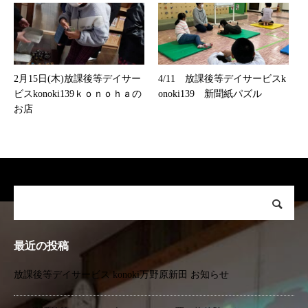
2月15日(木)放課後等デイサー
4/11 放課後等デイサービスk
ビスkonoki139ｋｏｎｏｈａの
onoki139 新聞紙パズル
お店
最近の投稿
放課後等デイサービス konoki万野原新田 お知らせ