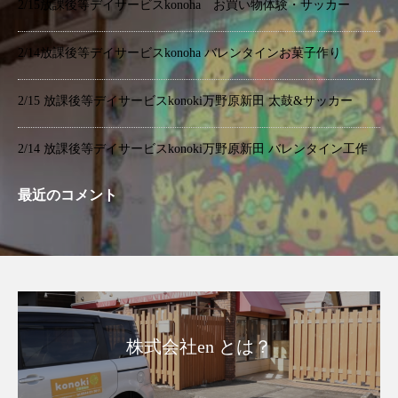
2/15放課後等デイサービスkonoha お買い物体験・サッカー
2/14放課後等デイサービスkonoha バレンタインお菓子作り
2/15 放課後等デイサービスkonoki万野原新田 太鼓&サッカー
2/14 放課後等デイサービスkonoki万野原新田 バレンタイン工作
最近のコメント
株式会社en とは？