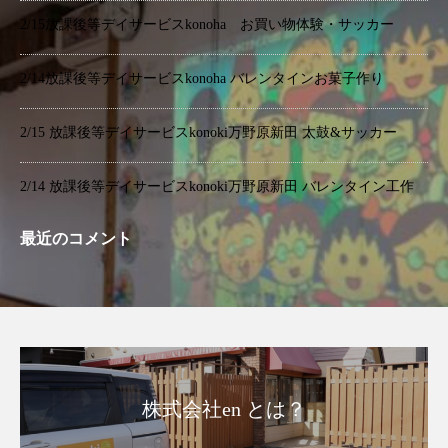
2/15放課後等デイサービスkonoha お買い物体験・サッカー
2/14放課後等デイサービスkonoha バレンタインお菓子作り
2/15 放課後等デイサービスkonoki万野原新田 太鼓&サッカー
2/14 放課後等デイサービスkonoki万野原新田 バレンタイン工作
最近のコメント
株式会社en とは？