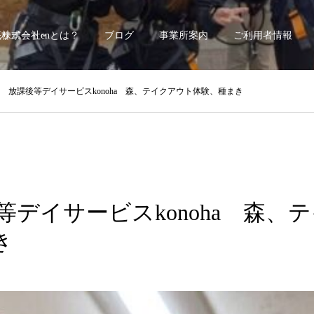
底サポート~
株式会社enとは？
ブログ
事業所案内
ご利用者情報
.8 放課後等デイサービスkonoha 森、テイクアウト体験、種まき
後等デイサービスkonoha 森、
き