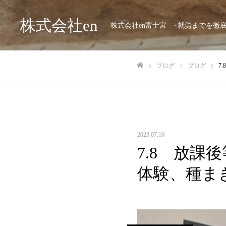
株式会社en
株式会社en富士宮 ~就労までを徹
ブログ
ブログ
7
ホーム
2023.07.10
7.8 放課
体験、種ま